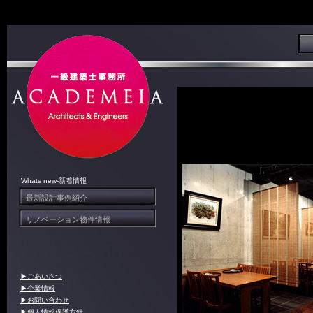
Whats new-新着情報
最新設計事例紹介
●堀切菖蒲園の家
リノベーション物件情報
●リノベーション事例紹介
▶ごあいさつ
▶企業情報
▶お問い合わせ
▶個人情報保護方針